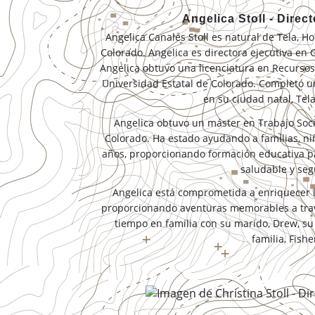
Angelica Stoll - Direc
Angelica Canales Stoll es natural de Tela, H
Colorado. Angelica es directora ejecutiva en
Angelica obtuvo una licenciatura en Recursos
Universidad Estatal de Colorado. Completó una
en su ciudad natal, Tel
Angelica obtuvo un máster en Trabajo Socia
Colorado. Ha estado ayudando a familias, n
años, proporcionando formación educativa p
saludable y seg
Angelica está comprometida a enriquecer l
proporcionando aventuras memorables a trav
tiempo en familia con su marido, Drew, su h
familia, Fishe