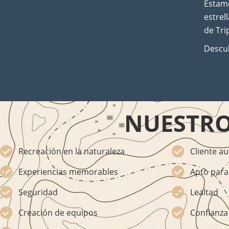
Estamo
estrel
de Tri
Descub
NUESTRO
Recreación en la naturaleza
Cliente au
Experiencias memorables
Apto para 
Seguridad
Lealtad
Creación de equipos
Confianza