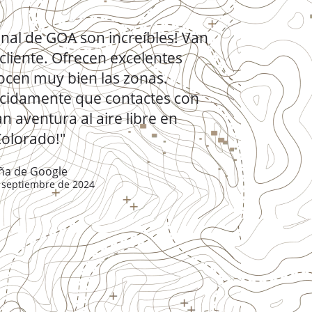
onal de GOA son increíbles! Van
cliente. Ofrecen excelentes
nocen muy bien las zonas.
cidamente que contactes con
n aventura al aire libre en
olorado!"
ña de Google
 septiembre de 2024