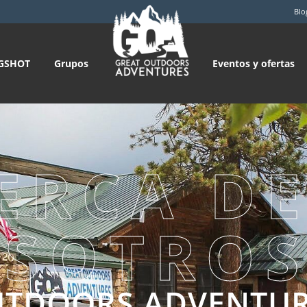
Blo
GSHOT
Grupos
Eventos y ofertas
ERCA D
SOTRO
UTDOORS ADVENTU