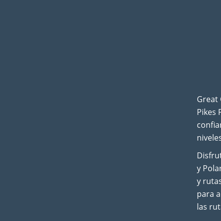
Great 
Pikes 
confia
nivele
Disfru
y Pola
y ruta
para a
las ru