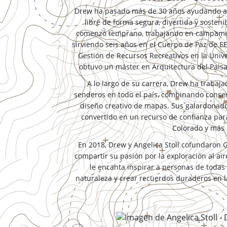
Drew ha pasado más de 30 años ayudando a l
libre de forma segura, divertida y sosteni
comenzó temprano, trabajando en campamen
sirviendo seis años en el Cuerpo de Paz de EE
Gestión de Recursos Recreativos en la Uni
obtuvo un máster en Arquitectura del Paisaj
A lo largo de su carrera, Drew ha trabaj
senderos en todo el país, combinando conserv
diseño creativo de mapas. Sus galardonad
convertido en un recurso de confianza par
Colorado y más a
En 2018, Drew y Angelica Stoll cofundaron
compartir su pasión por la exploración al ai
le encanta inspirar a personas de todas 
naturaleza y crear recuerdos duraderos en 