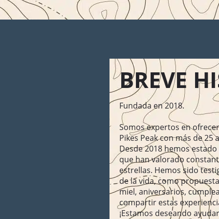
BREVE H
Fundada en 2018.
Somos expertos en ofrecer
Pikes Peak con más de 25 añ
Desde 2018 hemos estado o
que han valorado constan
estrellas. Hemos sido tes
de la vida, como propuesta
miel, aniversarios, cumple
compartir estas experienci
¡Estamos deseando ayudart