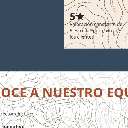
5★
Valoración constante de
5 estrellas por parte de
los clientes
OCE A NUESTRO EQ
r ejecutivo