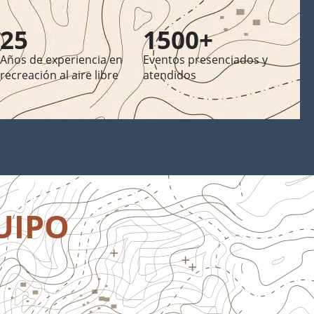
25
1500+
Años de experiencia en
Eventos presenciados y
recreación al aire libre
atendidos
UIPO