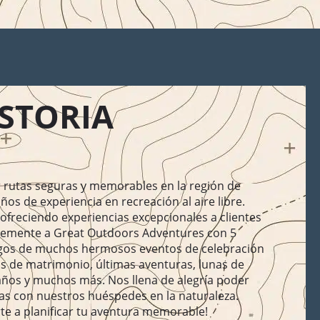
ISTORIA
 rutas seguras y memorables en la región de
os de experiencia en recreación al aire libre.
freciendo experiencias excepcionales a clientes
temente a Great Outdoors Adventures con 5
tigos de muchos hermosos eventos de celebración
s de matrimonio, últimas aventuras, lunas de
años y muchos más. Nos llena de alegría poder
as con nuestros huéspedes en la naturaleza.
e a planificar tu aventura memorable!