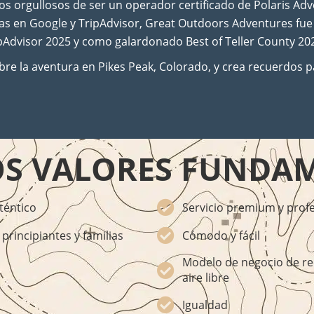
s orgullosos de ser un operador certificado de Polaris Ad
las en Google y TripAdvisor, Great Outdoors Adventures fu
pAdvisor 2025 y como galardonado Best of Teller County 20
re la aventura en Pikes Peak, Colorado, y crea recuerdos p
S VALORES FUNDA
téntico
Servicio premium y prof
principiantes y familias
Cómodo y fácil
Modelo de negocio de re
aire libre
Igualdad