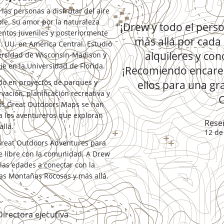
as personas a disfrutar del aire
ble. Su amor por la naturaleza
"¡Drew y todo el pers
tos juveniles y posteriormente
más allá por cada 
. UU. en América Central. Estudió
alquileres y co
versidad de Wisconsin-Madison y
e en la Universidad de Florida.
¡Recomiendo encare
ado en proyectos de parques y
ellos para una gra
ación, planificación recreativa y
C
os Great Outdoors Maps se han
a los aventureros que exploran
Rese
llá.
12 de
 Great Outdoors Adventures para
re libre con la comunidad. A Drew
las edades a conectar con la
las Montañas Rocosas y más allá.