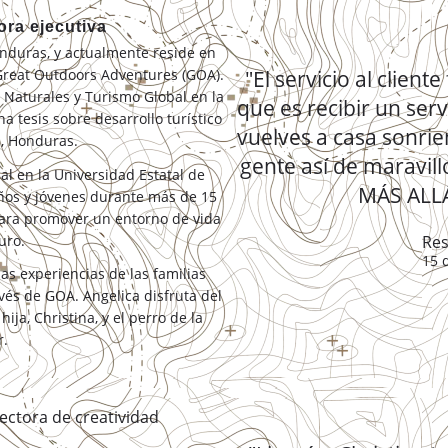
tora ejecutiva
onduras, y actualmente reside en
"El servicio al client
 Great Outdoors Adventures (GOA).
 Naturales y Turismo Global en la
que es recibir un servi
 tesis sobre desarrollo turístico
vuelves a casa sonri
a, Honduras.
gente así de maravil
l en la Universidad Estatal de
MÁS ALLÁ
iños y jóvenes durante más de 15
ara promover un entorno de vida
Res
uro.
15 
as experiencias de las familias
és de GOA. Angelica disfruta del
ija, Christina, y el perro de la
r.