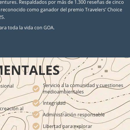
ventures. Respaldados por más de 1.300 reseñas de cinco
e reconocido como ganador del premio Travelers’ Choice
25.
ara toda la vida con GOA.
MENTALES
Servicio a la comunidad y cuestiones
esional
medioambientales
Integridad
creación al
Administración responsable
Libertad para explorar