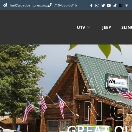
fun@goadventures.org
719-686-6816
UTV
JEEP
SLIN
AC
NO
GREAT O