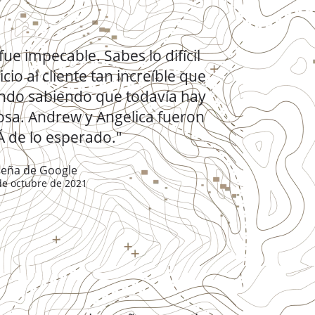
e fue impecable. Sabes lo difícil
cio al cliente tan increíble que
endo sabiendo que todavía hay
losa. Andrew y Angelica fueron
 de lo esperado."
eña de Google
de octubre de 2021